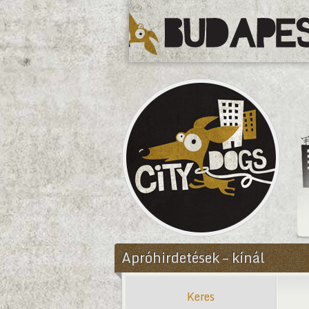
CityDogs
Apróhirdetések – kínál
Keres