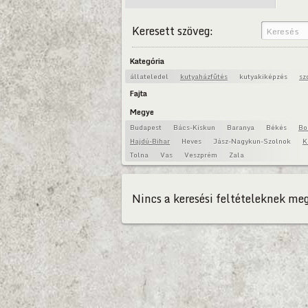
Keresett szöveg:
Kategória
állateledel
kutyaházfűtés
kutyakiképzés
sz
Fajta
Megye
Budapest
Bács-Kiskun
Baranya
Békés
Bo
Hajdú-Bihar
Heves
Jász-Nagykun-Szolnok
K
Tolna
Vas
Veszprém
Zala
Nincs a keresési feltételeknek meg