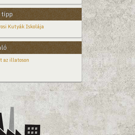
 tipp
osi Kutyák Iskolája
nló
t az illatoson