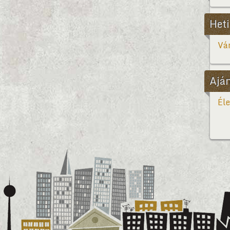
Heti
Vár
Ajá
Éle