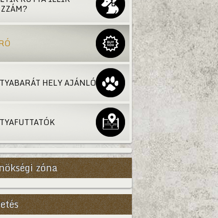
ZZÁM?
RÓ
TYABARÁT HELY AJÁNLÓ
TYAFUTTATÓK
nökségi zóna
etés