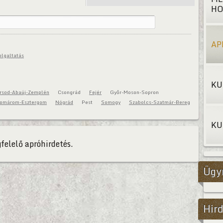
HO
AP
olgaltatás
KU
rsod-Abaúj-Zemplén
Csongrád
Fejér
Győr-Moson-Sopron
omárom-Esztergom
Nógrád
Pest
Somogy
Szabolcs-Szatmár-Bereg
KU
felelő apróhirdetés.
Ügy
Hird