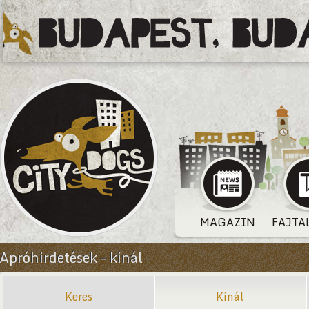
MAGAZIN
FAJTA
Apróhirdetések – kínál
Keres
Kínál