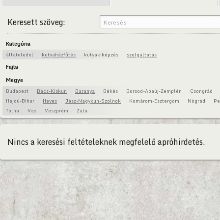
Keresett szöveg:
Kategória
állateledel
kutyaházfűtés
kutyakiképzés
szolgaltatás
Fajta
Megye
Budapest
Bács-Kiskun
Baranya
Békés
Borsod-Abaúj-Zemplén
Csongrád
Hajdú-Bihar
Heves
Jász-Nagykun-Szolnok
Komárom-Esztergom
Nógrád
Pe
Tolna
Vas
Veszprém
Zala
Nincs a keresési feltételeknek megfelelő apróhirdetés.