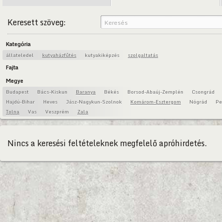
Keresett szöveg:
Kategória
állateledel
kutyaházfűtés
kutyakiképzés
szolgaltatás
Fajta
Megye
Budapest
Bács-Kiskun
Baranya
Békés
Borsod-Abaúj-Zemplén
Csongrád
Hajdú-Bihar
Heves
Jász-Nagykun-Szolnok
Komárom-Esztergom
Nógrád
Pe
Tolna
Vas
Veszprém
Zala
Nincs a keresési feltételeknek megfelelő apróhirdetés.