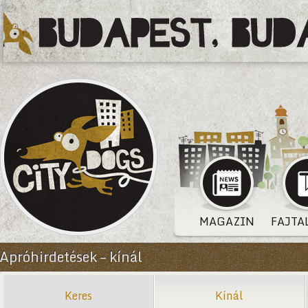
MAGAZIN
FAJTA
Apróhirdetések – kínál
Keres
Kínál