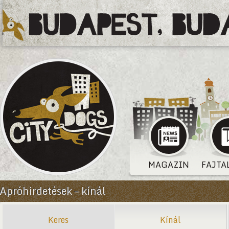
MAGAZIN
FAJTA
Apróhirdetések – kínál
Keres
Kínál