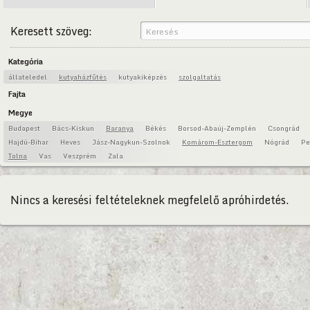
Keresett szöveg:
Kategória
állateledel
kutyaházfűtés
kutyakiképzés
szolgaltatás
Fajta
Megye
Budapest
Bács-Kiskun
Baranya
Békés
Borsod-Abaúj-Zemplén
Csongrád
Hajdú-Bihar
Heves
Jász-Nagykun-Szolnok
Komárom-Esztergom
Nógrád
Pe
Tolna
Vas
Veszprém
Zala
Nincs a keresési feltételeknek megfelelő apróhirdetés.