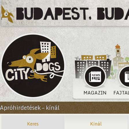
MAGAZIN
FAJTA
Apróhirdetések – kínál
Keres
Kínál