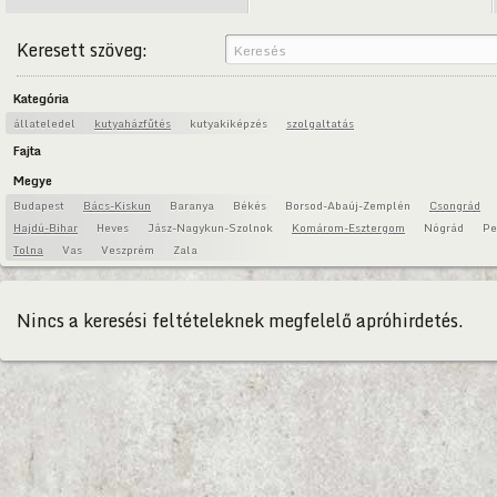
Keresett szöveg:
Kategória
állateledel
kutyaházfűtés
kutyakiképzés
szolgaltatás
Fajta
Megye
Budapest
Bács-Kiskun
Baranya
Békés
Borsod-Abaúj-Zemplén
Csongrád
Hajdú-Bihar
Heves
Jász-Nagykun-Szolnok
Komárom-Esztergom
Nógrád
Pe
Tolna
Vas
Veszprém
Zala
Nincs a keresési feltételeknek megfelelő apróhirdetés.