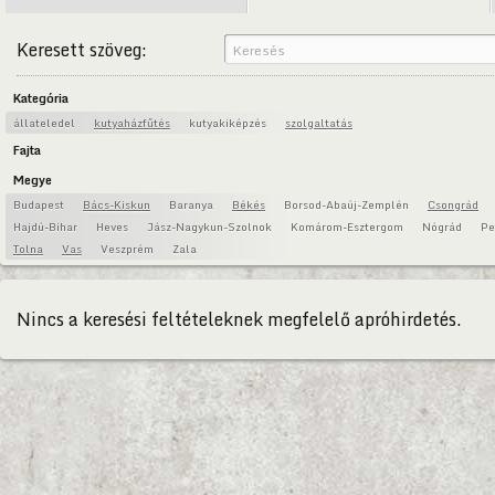
Keresett szöveg:
Kategória
állateledel
kutyaházfűtés
kutyakiképzés
szolgaltatás
Fajta
Megye
Budapest
Bács-Kiskun
Baranya
Békés
Borsod-Abaúj-Zemplén
Csongrád
Hajdú-Bihar
Heves
Jász-Nagykun-Szolnok
Komárom-Esztergom
Nógrád
Pe
Tolna
Vas
Veszprém
Zala
Nincs a keresési feltételeknek megfelelő apróhirdetés.