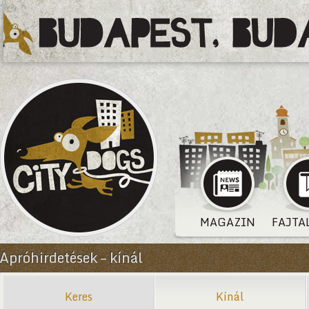
MAGAZIN
FAJTA
Apróhirdetések – kínál
Keres
Kínál