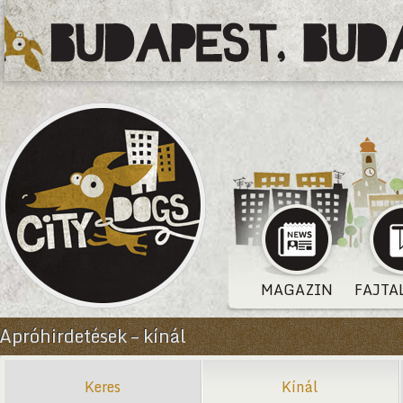
MAGAZIN
FAJTA
Apróhirdetések – kínál
Keres
Kínál