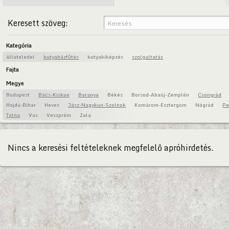
Keresett szöveg:
Kategória
állateledel
kutyaházfűtés
kutyakiképzés
szolgaltatás
Fajta
Megye
Budapest
Bács-Kiskun
Baranya
Békés
Borsod-Abaúj-Zemplén
Csongrád
Hajdú-Bihar
Heves
Jász-Nagykun-Szolnok
Komárom-Esztergom
Nógrád
Pe
Tolna
Vas
Veszprém
Zala
Nincs a keresési feltételeknek megfelelő apróhirdetés.