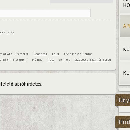
HO
AP
olgaltatás
KU
rsod-Abaúj-Zemplén
Csongrád
Fejér
Győr-Moson-Sopron
omárom-Esztergom
Nógrád
Pest
Somogy
Szabolcs-Szatmár-Bereg
KU
felelő apróhirdetés.
Ügy
Hird