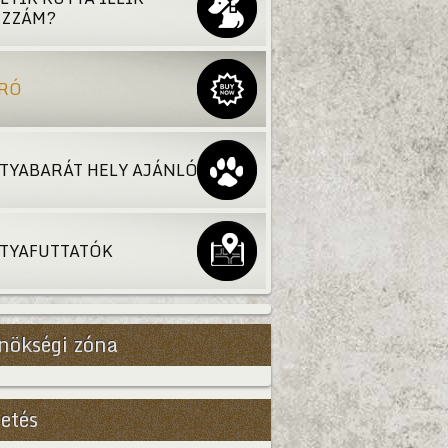
ZZÁM?
RÓ
TYABARÁT HELY AJÁNLÓ
TYAFUTTATÓK
nökségi zóna
etés