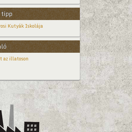
 tipp
osi Kutyák Iskolája
nló
t az illatoson