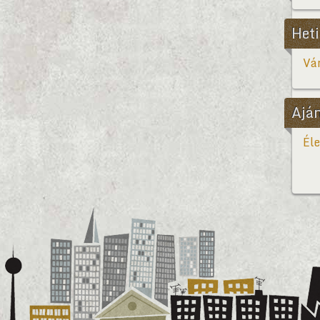
Heti
Vár
Ajá
Éle