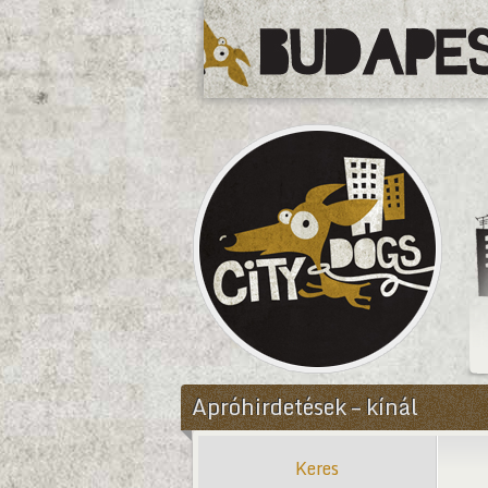
CityDogs
Apróhirdetések – kínál
Keres