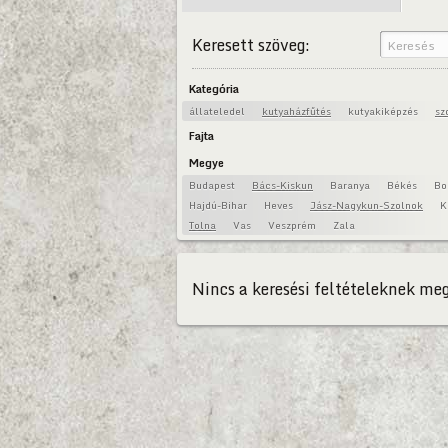
Keresett szöveg:
Kategória
állateledel
kutyaházfűtés
kutyakiképzés
sz
Fajta
Megye
Budapest
Bács-Kiskun
Baranya
Békés
Bo
Hajdú-Bihar
Heves
Jász-Nagykun-Szolnok
K
Tolna
Vas
Veszprém
Zala
Nincs a keresési feltételeknek meg