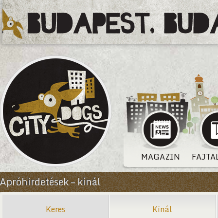
MAGAZIN
FAJTA
Apróhirdetések – kínál
Keres
Kínál