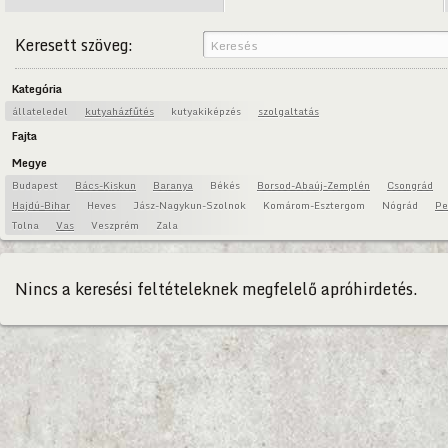
Keresett szöveg:
Kategória
állateledel
kutyaházfűtés
kutyakiképzés
szolgaltatás
Fajta
Megye
Budapest
Bács-Kiskun
Baranya
Békés
Borsod-Abaúj-Zemplén
Csongrád
Hajdú-Bihar
Heves
Jász-Nagykun-Szolnok
Komárom-Esztergom
Nógrád
Pe
Tolna
Vas
Veszprém
Zala
Nincs a keresési feltételeknek megfelelő apróhirdetés.