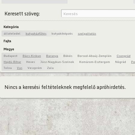
Keresett szöveg:
Kategória
állateledel
kutyaházfűtés
kutyakiképzés
szolgaltatás
Fajta
Megye
Budapest
Bács-Kiskun
Baranya
Békés
Borsod-Abaúj-Zemplén
Csongrád
Hajdú-Bihar
Heves
Jász-Nagykun-Szolnok
Komárom-Esztergom
Nógrád
Pe
Tolna
Vas
Veszprém
Zala
Nincs a keresési feltételeknek megfelelő apróhirdetés.