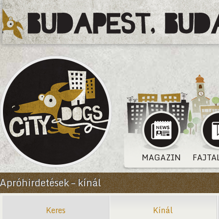
MAGAZIN
FAJTA
Apróhirdetések – kínál
Keres
Kínál