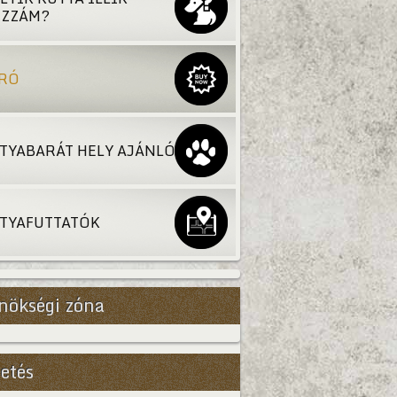
ZZÁM?
RÓ
TYABARÁT HELY AJÁNLÓ
TYAFUTTATÓK
nökségi zóna
etés