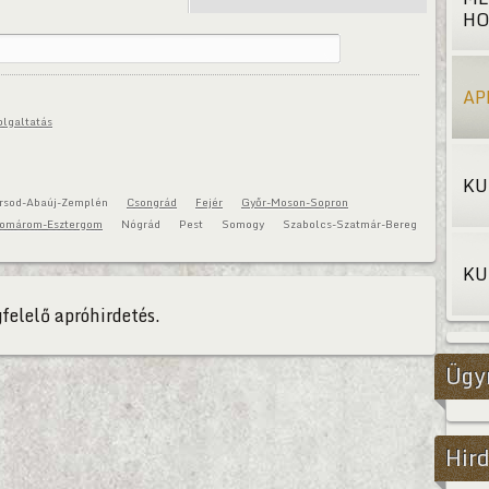
HO
AP
olgaltatás
KU
rsod-Abaúj-Zemplén
Csongrád
Fejér
Győr-Moson-Sopron
omárom-Esztergom
Nógrád
Pest
Somogy
Szabolcs-Szatmár-Bereg
KU
felelő apróhirdetés.
Ügy
Hird