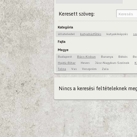
Keresett szöveg:
Kategória
állateledel
kutyaházfűtés
kutyakiképzés
sz
Fajta
Megye
Budapest
Bács-Kiskun
Baranya
Békés
Bo
Hajdú-Bihar
Heves
Jász-Nagykun-Szolnok
K
Tolna
Vas
Veszprém
Zala
Nincs a keresési feltételeknek meg