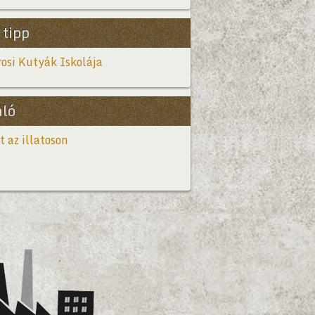
 tipp
osi Kutyák Iskolája
nló
t az illatoson