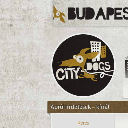
CityDogs
Apróhirdetések – kínál
Keres