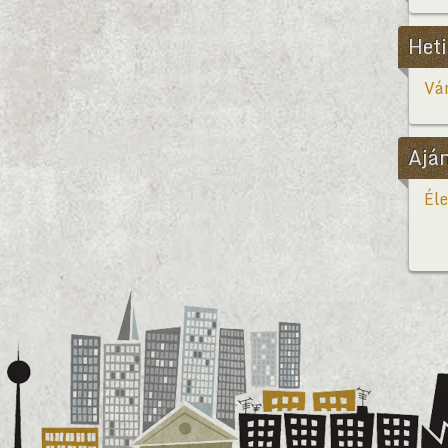
Heti
Vár
Ajá
Éle