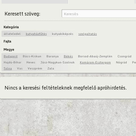
Keresett szöveg:
Kategória
állateledel
kutyaházfűtés
kutyakiképzés
szolgaltatás
Fajta
Megye
Budapest
Bács-Kiskun
Baranya
Békés
Borsod-Abaúj-Zemplén
Csongrád
Hajdú-Bihar
Heves
Jász-Nagykun-Szolnok
Komárom-Esztergom
Nógrád
Pe
Tolna
Vas
Veszprém
Zala
Nincs a keresési feltételeknek megfelelő apróhirdetés.