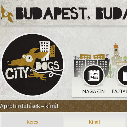
MAGAZIN
FAJTA
Apróhirdetések – kínál
Keres
Kínál