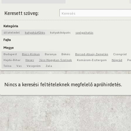
Keresett szöveg:
Kategória
állateledel
kutyaházfűtés
kutyakiképzés
szolgaltatás
Fajta
Megye
Budapest
Bács-Kiskun
Baranya
Békés
Borsod-Abaúj-Zemplén
Csongrád
Hajdú-Bihar
Heves
Jász-Nagykun-Szolnok
Komárom-Esztergom
Nógrád
Pe
Tolna
Vas
Veszprém
Zala
Nincs a keresési feltételeknek megfelelő apróhirdetés.