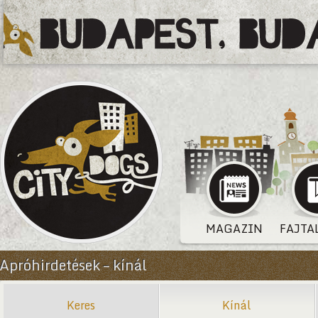
MAGAZIN
FAJTA
Apróhirdetések – kínál
Keres
Kínál