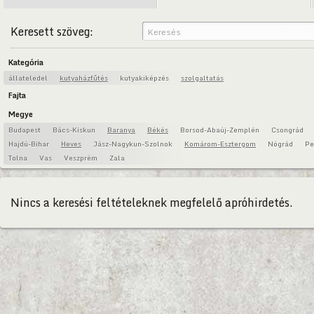
Keresett szöveg:
Kategória
állateledel
kutyaházfűtés
kutyakiképzés
szolgaltatás
Fajta
Megye
Budapest
Bács-Kiskun
Baranya
Békés
Borsod-Abaúj-Zemplén
Csongrád
Hajdú-Bihar
Heves
Jász-Nagykun-Szolnok
Komárom-Esztergom
Nógrád
Pe
Tolna
Vas
Veszprém
Zala
Nincs a keresési feltételeknek megfelelő apróhirdetés.