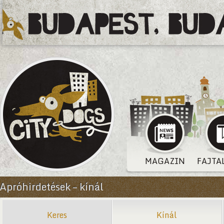
MAGAZIN
FAJTA
Apróhirdetések – kínál
Keres
Kínál