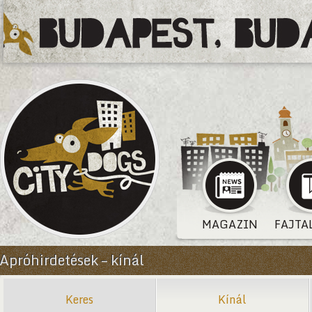
MAGAZIN
FAJTA
Apróhirdetések – kínál
Keres
Kínál