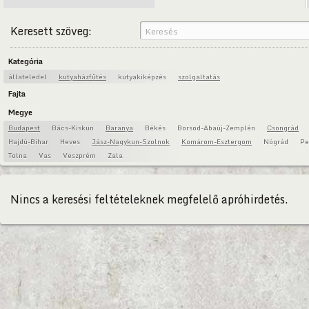
Keresett szöveg:
Kategória
állateledel
kutyaházfűtés
kutyakiképzés
szolgaltatás
Fajta
Megye
Budapest
Bács-Kiskun
Baranya
Békés
Borsod-Abaúj-Zemplén
Csongrád
Hajdú-Bihar
Heves
Jász-Nagykun-Szolnok
Komárom-Esztergom
Nógrád
Pe
Tolna
Vas
Veszprém
Zala
Nincs a keresési feltételeknek megfelelő apróhirdetés.