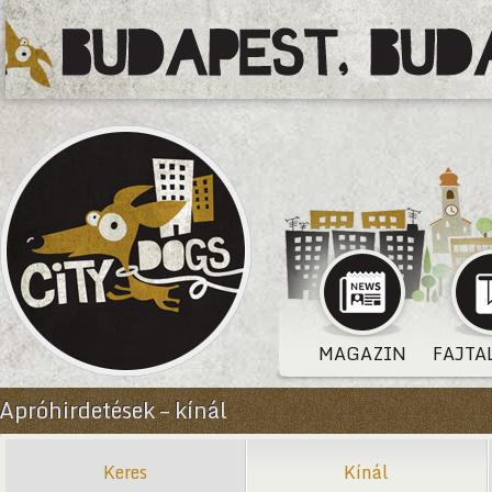
MAGAZIN
FAJTA
Apróhirdetések – kínál
Keres
Kínál