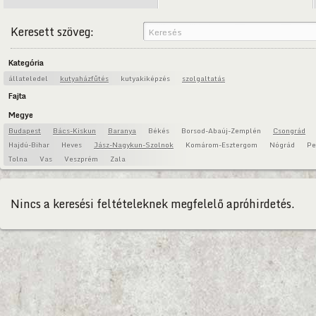
Keresett szöveg:
Kategória
állateledel
kutyaházfűtés
kutyakiképzés
szolgaltatás
Fajta
Megye
Budapest
Bács-Kiskun
Baranya
Békés
Borsod-Abaúj-Zemplén
Csongrád
Hajdú-Bihar
Heves
Jász-Nagykun-Szolnok
Komárom-Esztergom
Nógrád
Pe
Tolna
Vas
Veszprém
Zala
Nincs a keresési feltételeknek megfelelő apróhirdetés.