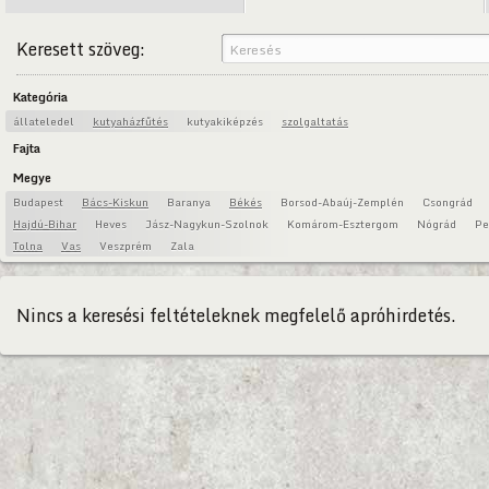
Keresett szöveg:
Kategória
állateledel
kutyaházfűtés
kutyakiképzés
szolgaltatás
Fajta
Megye
Budapest
Bács-Kiskun
Baranya
Békés
Borsod-Abaúj-Zemplén
Csongrád
Hajdú-Bihar
Heves
Jász-Nagykun-Szolnok
Komárom-Esztergom
Nógrád
Pe
Tolna
Vas
Veszprém
Zala
Nincs a keresési feltételeknek megfelelő apróhirdetés.