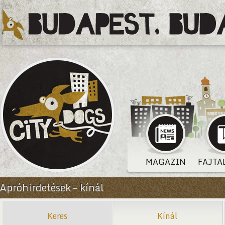
MAGAZIN
FAJTA
Apróhirdetések – kínál
Keres
Kínál