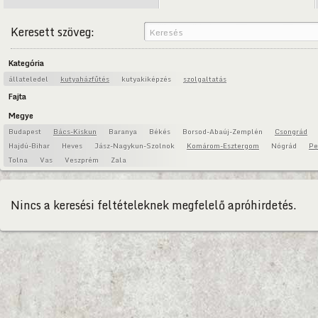
Keresett szöveg:
Kategória
állateledel
kutyaházfűtés
kutyakiképzés
szolgaltatás
Fajta
Megye
Budapest
Bács-Kiskun
Baranya
Békés
Borsod-Abaúj-Zemplén
Csongrád
Hajdú-Bihar
Heves
Jász-Nagykun-Szolnok
Komárom-Esztergom
Nógrád
Pe
Tolna
Vas
Veszprém
Zala
Nincs a keresési feltételeknek megfelelő apróhirdetés.