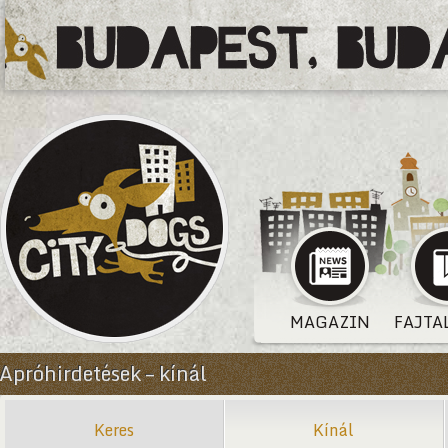
MAGAZIN
FAJTA
Apróhirdetések – kínál
Keres
Kínál