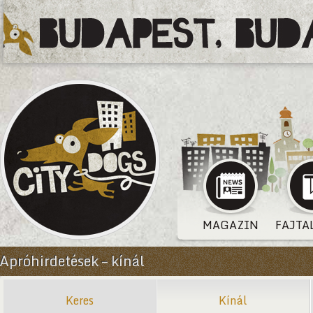
MAGAZIN
FAJTA
Apróhirdetések – kínál
Keres
Kínál