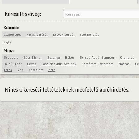
Keresett szöveg:
Kategória
állateledel
kutyaházfűtés
kutyakiképzés
szolgaltatás
Fajta
Megye
Budapest
Bács-Kiskun
Baranya
Békés
Borsod-Abaúj-Zemplén
Csongrád
Hajdú-Bihar
Heves
Jász-Nagykun-Szolnok
Komárom-Esztergom
Nógrád
Pe
Tolna
Vas
Veszprém
Zala
Nincs a keresési feltételeknek megfelelő apróhirdetés.