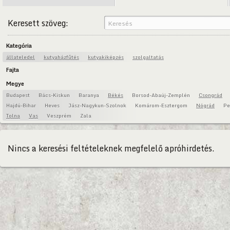
Keresett szöveg:
Kategória
állateledel
kutyaházfűtés
kutyakiképzés
szolgaltatás
Fajta
Megye
Budapest
Bács-Kiskun
Baranya
Békés
Borsod-Abaúj-Zemplén
Csongrád
Hajdú-Bihar
Heves
Jász-Nagykun-Szolnok
Komárom-Esztergom
Nógrád
Pe
Tolna
Vas
Veszprém
Zala
Nincs a keresési feltételeknek megfelelő apróhirdetés.