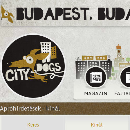
MAGAZIN
FAJTA
Apróhirdetések – kínál
Keres
Kínál