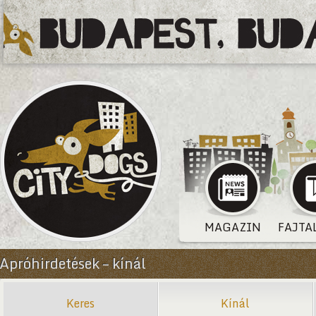
MAGAZIN
FAJTA
Apróhirdetések – kínál
Keres
Kínál