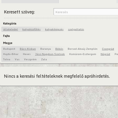
Keresett szöveg:
Kategória
állateledel
kutyaházfűtés
kutyakiképzés
szolgaltatás
Fajta
Megye
Budapest
Bács-Kiskun
Baranya
Békés
Borsod-Abaúj-Zemplén
Csongrád
Hajdú-Bihar
Heves
Jász-Nagykun-Szolnok
Komárom-Esztergom
Nógrád
Pe
Tolna
Vas
Veszprém
Zala
Nincs a keresési feltételeknek megfelelő apróhirdetés.