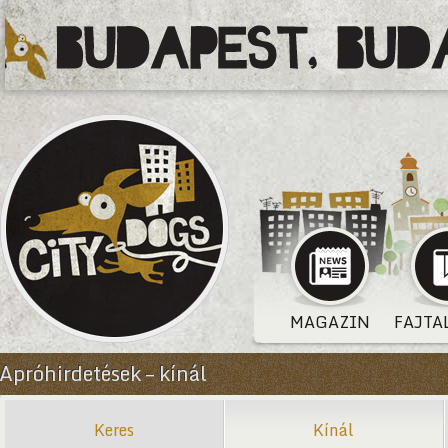
MAGAZIN
FAJTA
Apróhirdetések – kínál
Keres
Kínál