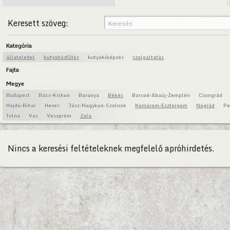
Keresett szöveg:
Kategória
állateledel
kutyaházfűtés
kutyakiképzés
szolgaltatás
Fajta
Megye
Budapest
Bács-Kiskun
Baranya
Békés
Borsod-Abaúj-Zemplén
Csongrád
Hajdú-Bihar
Heves
Jász-Nagykun-Szolnok
Komárom-Esztergom
Nógrád
Pe
Tolna
Vas
Veszprém
Zala
Nincs a keresési feltételeknek megfelelő apróhirdetés.