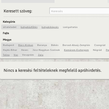
Keresett szöveg:
Kategória
állateledel
kutyaházfűtés
kutyakiképzés
szolgaltatás
Fajta
Megye
Budapest
Bács-Kiskun
Baranya
Békés
Borsod-Abaúj-Zemplén
Csongrád
Hajdú-Bihar
Heves
Jász-Nagykun-Szolnok
Komárom-Esztergom
Nógrád
Pe
Tolna
Vas
Veszprém
Zala
Nincs a keresési feltételeknek megfelelő apróhirdetés.