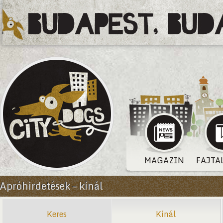
MAGAZIN
FAJTA
Apróhirdetések – kínál
Keres
Kínál