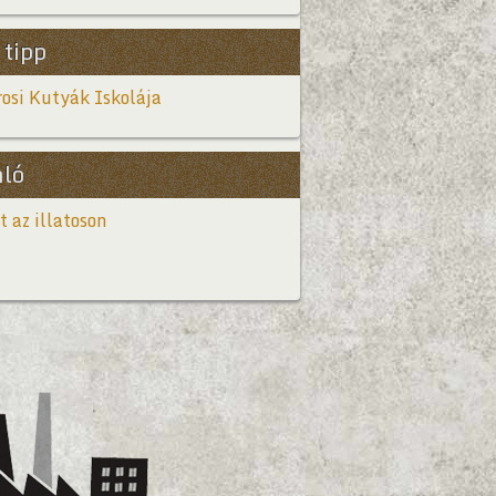
 tipp
osi Kutyák Iskolája
nló
t az illatoson