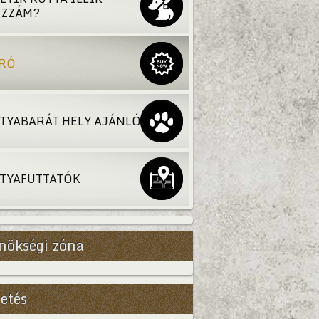
ZZÁM?
RÓ
TYABARÁT HELY AJÁNLÓ
TYAFUTTATÓK
nökségi zóna
etés