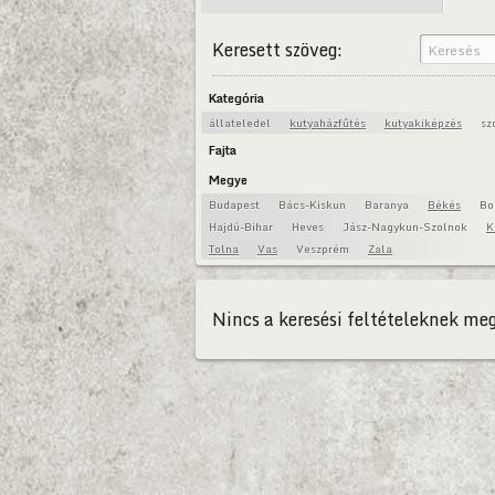
Keresett szöveg:
Kategória
állateledel
kutyaházfűtés
kutyakiképzés
sz
Fajta
Megye
Budapest
Bács-Kiskun
Baranya
Békés
Bo
Hajdú-Bihar
Heves
Jász-Nagykun-Szolnok
K
Tolna
Vas
Veszprém
Zala
Nincs a keresési feltételeknek meg