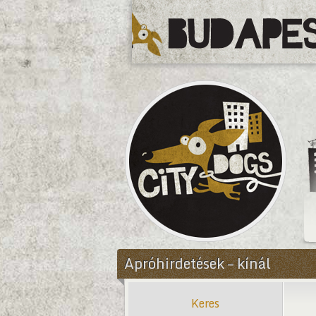
CityDogs
Apróhirdetések – kínál
Keres