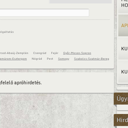
HO
AP
olgaltatás
KU
rsod-Abaúj-Zemplén
Csongrád
Fejér
Győr-Moson-Sopron
omárom-Esztergom
Nógrád
Pest
Somogy
Szabolcs-Szatmár-Bereg
KU
felelő apróhirdetés.
Ügy
Hird