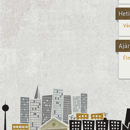
Heti
Vár
Ajá
Éle