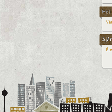
Heti
Vár
Ajá
Éle