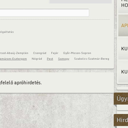
HO
AP
olgaltatás
KU
rsod-Abaúj-Zemplén
Csongrád
Fejér
Győr-Moson-Sopron
omárom-Esztergom
Nógrád
Pest
Somogy
Szabolcs-Szatmár-Bereg
KU
felelő apróhirdetés.
Ügy
Hird