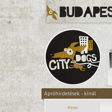
CityDogs
Apróhirdetések – kínál
Keres