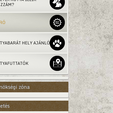
ZZÁM?
RÓ
TYABARÁT HELY AJÁNLÓ
TYAFUTTATÓK
nökségi zóna
etés