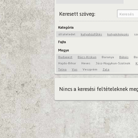
Keresett szöveg:
Kategória
állateledel
kutyaházfűtés
kutyakiképzés
sz
Fajta
Megye
Budapest
Bács-Kiskun
Baranya
Békés
Bo
Hajdú-Bihar
Heves
Jász-Nagykun-Szolnok
K
Tolna
Vas
Veszprém
Zala
Nincs a keresési feltételeknek meg