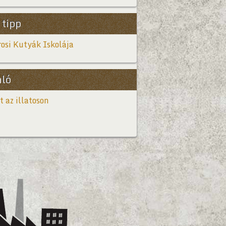
 tipp
osi Kutyák Iskolája
nló
t az illatoson