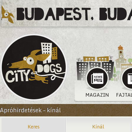
MAGAZIN
FAJTA
Apróhirdetések – kínál
Keres
Kínál