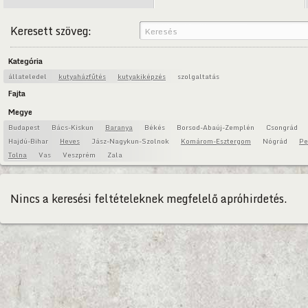
Keresett szöveg:
Kategória
állateledel
kutyaházfűtés
kutyakiképzés
szolgaltatás
Fajta
Megye
Budapest
Bács-Kiskun
Baranya
Békés
Borsod-Abaúj-Zemplén
Csongrád
Hajdú-Bihar
Heves
Jász-Nagykun-Szolnok
Komárom-Esztergom
Nógrád
Pe
Tolna
Vas
Veszprém
Zala
Nincs a keresési feltételeknek megfelelő apróhirdetés.