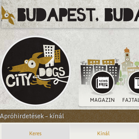
MAGAZIN
FAJTA
Apróhirdetések – kínál
Keres
Kínál