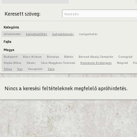
Keresett szöveg:
Kategória
állateledel
kutyaházfűtés
kutyakiképzés
szolgaltatás
Fajta
Megye
Budapest
Bács-Kiskun
Baranya
Békés
Borsod-Abaúj-Zemplén
Csongrád
Hajdú-Bihar
Heves
Jász-Nagykun-Szolnok
Komárom-Esztergom
Nógrád
Pe
Tolna
Vas
Veszprém
Zala
Nincs a keresési feltételeknek megfelelő apróhirdetés.