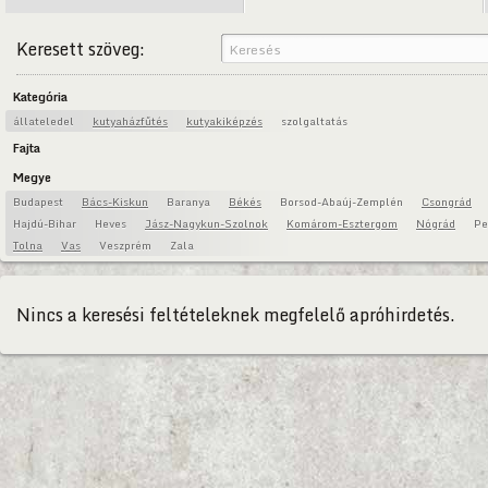
Keresett szöveg:
Kategória
állateledel
kutyaházfűtés
kutyakiképzés
szolgaltatás
Fajta
Megye
Budapest
Bács-Kiskun
Baranya
Békés
Borsod-Abaúj-Zemplén
Csongrád
Hajdú-Bihar
Heves
Jász-Nagykun-Szolnok
Komárom-Esztergom
Nógrád
Pe
Tolna
Vas
Veszprém
Zala
Nincs a keresési feltételeknek megfelelő apróhirdetés.