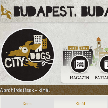
MAGAZIN
FAJTA
Apróhirdetések – kínál
Keres
Kínál