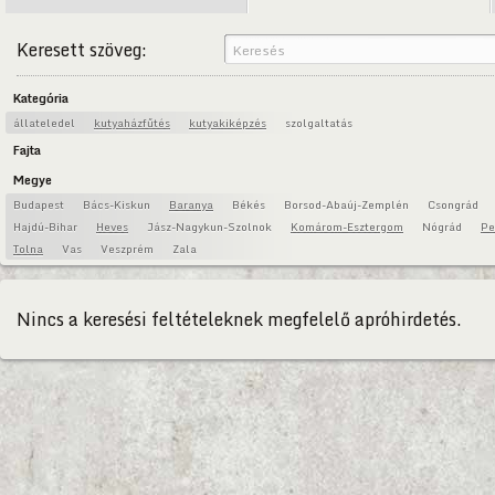
Keresett szöveg:
Kategória
állateledel
kutyaházfűtés
kutyakiképzés
szolgaltatás
Fajta
Megye
Budapest
Bács-Kiskun
Baranya
Békés
Borsod-Abaúj-Zemplén
Csongrád
Hajdú-Bihar
Heves
Jász-Nagykun-Szolnok
Komárom-Esztergom
Nógrád
Pe
Tolna
Vas
Veszprém
Zala
Nincs a keresési feltételeknek megfelelő apróhirdetés.