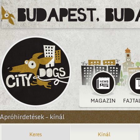
MAGAZIN
FAJTA
Apróhirdetések – kínál
Keres
Kínál