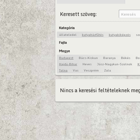
Keresett szöveg:
Kategória
állateledel
kutyaházfűtés
kutyakiképzés
sz
Fajta
Megye
Budapest
Bács-Kiskun
Baranya
Békés
Bo
Hajdú-Bihar
Heves
Jász-Nagykun-Szolnok
K
Tolna
Vas
Veszprém
Zala
Nincs a keresési feltételeknek meg