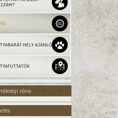
ZZÁM?
RÓ
TYABARÁT HELY AJÁNLÓ
TYAFUTTATÓK
nökségi zóna
etés