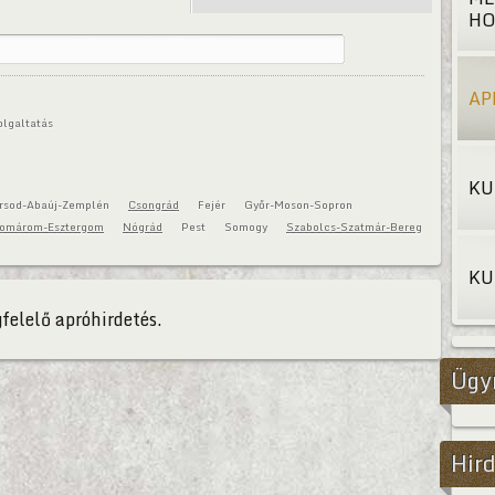
HO
AP
olgaltatás
KU
rsod-Abaúj-Zemplén
Csongrád
Fejér
Győr-Moson-Sopron
omárom-Esztergom
Nógrád
Pest
Somogy
Szabolcs-Szatmár-Bereg
KU
felelő apróhirdetés.
Ügy
Hird