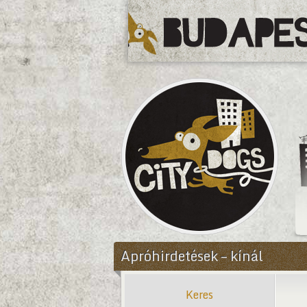
CityDogs
Apróhirdetések – kínál
Keres