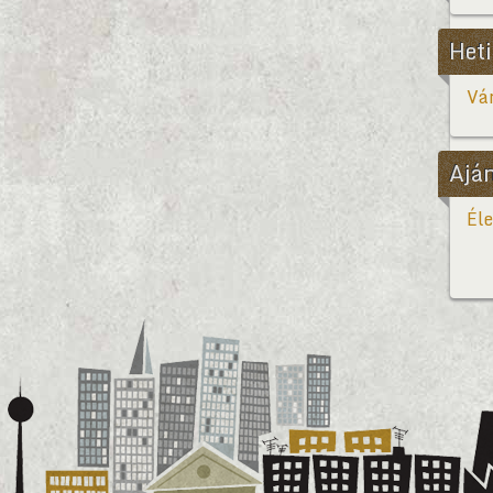
Heti
Vár
Ajá
Éle