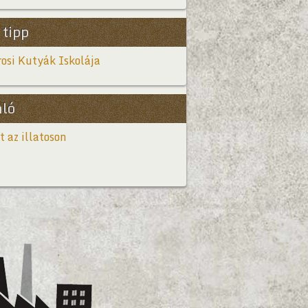
 tipp
osi Kutyák Iskolája
nló
t az illatoson