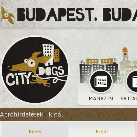
MAGAZIN
FAJTA
Apróhirdetések – kínál
Keres
Kínál