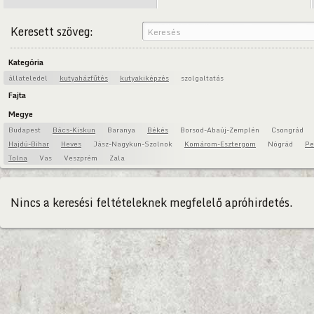
Keresett szöveg:
Kategória
állateledel
kutyaházfűtés
kutyakiképzés
szolgaltatás
Fajta
Megye
Budapest
Bács-Kiskun
Baranya
Békés
Borsod-Abaúj-Zemplén
Csongrád
Hajdú-Bihar
Heves
Jász-Nagykun-Szolnok
Komárom-Esztergom
Nógrád
Pe
Tolna
Vas
Veszprém
Zala
Nincs a keresési feltételeknek megfelelő apróhirdetés.