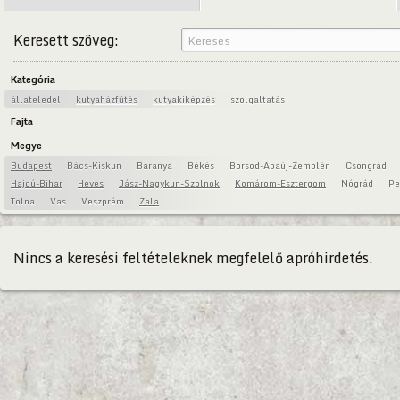
Keresett szöveg:
Kategória
állateledel
kutyaházfűtés
kutyakiképzés
szolgaltatás
Fajta
Megye
Budapest
Bács-Kiskun
Baranya
Békés
Borsod-Abaúj-Zemplén
Csongrád
Hajdú-Bihar
Heves
Jász-Nagykun-Szolnok
Komárom-Esztergom
Nógrád
Pe
Tolna
Vas
Veszprém
Zala
Nincs a keresési feltételeknek megfelelő apróhirdetés.