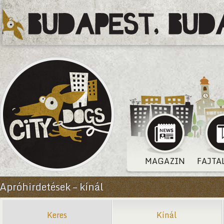
MAGAZIN
FAJTA
Apróhirdetések – kínál
Keres
Kínál