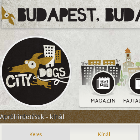
MAGAZIN
FAJTA
Apróhirdetések – kínál
Keres
Kínál