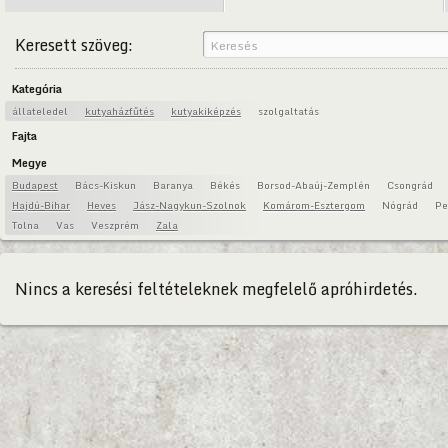
Keresett szöveg:
Kategória
állateledel
kutyaházfűtés
kutyakiképzés
szolgaltatás
Fajta
Megye
Budapest
Bács-Kiskun
Baranya
Békés
Borsod-Abaúj-Zemplén
Csongrád
Hajdú-Bihar
Heves
Jász-Nagykun-Szolnok
Komárom-Esztergom
Nógrád
Pe
Tolna
Vas
Veszprém
Zala
Nincs a keresési feltételeknek megfelelő apróhirdetés.