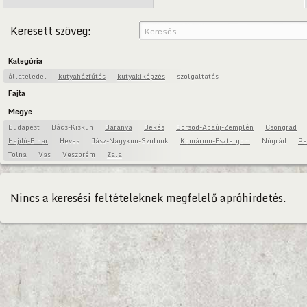
Keresett szöveg:
Kategória
állateledel
kutyaházfűtés
kutyakiképzés
szolgaltatás
Fajta
Megye
Budapest
Bács-Kiskun
Baranya
Békés
Borsod-Abaúj-Zemplén
Csongrád
Hajdú-Bihar
Heves
Jász-Nagykun-Szolnok
Komárom-Esztergom
Nógrád
Pe
Tolna
Vas
Veszprém
Zala
Nincs a keresési feltételeknek megfelelő apróhirdetés.