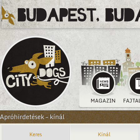
MAGAZIN
FAJTA
Apróhirdetések – kínál
Keres
Kínál