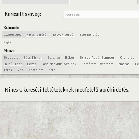
Keresett szöveg:
Kategória
állateledel
kutyaházfűtés
kutyakiképzés
szolgaltatás
Fajta
Megye
Budapest
Bács-Kiskun
Baranya
Békés
Borsod-Abaúj-Zemplén
Csongrád
Hajdú-Bihar
Heves
Jász-Nagykun-Szolnok
Komárom-Esztergom
Nógrád
Pe
Tolna
Vas
Veszprém
Zala
Nincs a keresési feltételeknek megfelelő apróhirdetés.