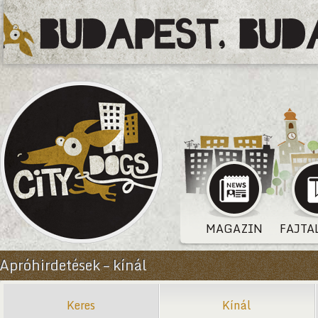
MAGAZIN
FAJTA
Apróhirdetések – kínál
Keres
Kínál