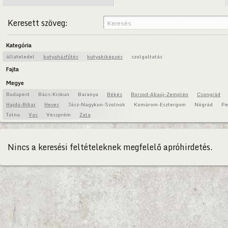
Keresett szöveg:
Kategória
állateledel
kutyaházfűtés
kutyakiképzés
szolgaltatás
Fajta
Megye
Budapest
Bács-Kiskun
Baranya
Békés
Borsod-Abaúj-Zemplén
Csongrád
Hajdú-Bihar
Heves
Jász-Nagykun-Szolnok
Komárom-Esztergom
Nógrád
Pe
Tolna
Vas
Veszprém
Zala
Nincs a keresési feltételeknek megfelelő apróhirdetés.