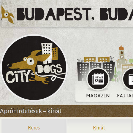
MAGAZIN
FAJTA
Apróhirdetések – kínál
Keres
Kínál