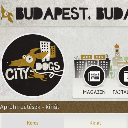
MAGAZIN
FAJTA
Apróhirdetések – kínál
Keres
Kínál