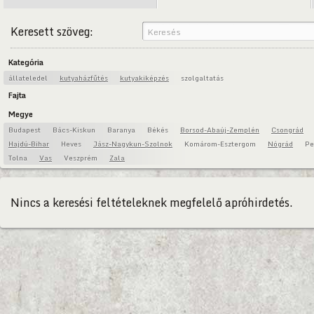
Keresett szöveg:
Kategória
állateledel
kutyaházfűtés
kutyakiképzés
szolgaltatás
Fajta
Megye
Budapest
Bács-Kiskun
Baranya
Békés
Borsod-Abaúj-Zemplén
Csongrád
Hajdú-Bihar
Heves
Jász-Nagykun-Szolnok
Komárom-Esztergom
Nógrád
Pe
Tolna
Vas
Veszprém
Zala
Nincs a keresési feltételeknek megfelelő apróhirdetés.