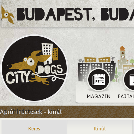
MAGAZIN
FAJTA
Apróhirdetések – kínál
Keres
Kínál