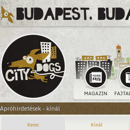
MAGAZIN
FAJTA
Apróhirdetések – kínál
Keres
Kínál