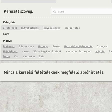
Keresett szöveg:
Kategória
állateledel
kutyaházfűtés
kutyakiképzés
szolgaltatás
Fajta
Megye
Budapest
Bács-Kiskun
Baranya
Békés
Borsod-Abaúj-Zemplén
Csongrád
Hajdú-Bihar
Heves
Jász-Nagykun-Szolnok
Komárom-Esztergom
Nógrád
Pe
Tolna
Vas
Veszprém
Zala
Nincs a keresési feltételeknek megfelelő apróhirdetés.