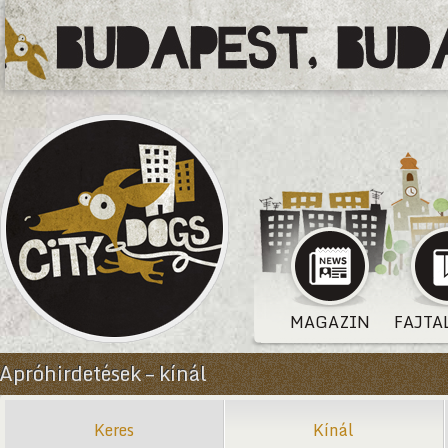
MAGAZIN
FAJTA
Apróhirdetések – kínál
Keres
Kínál