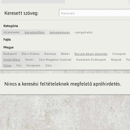
Keresett szöveg:
Kategória
állateledel
kutyaházfűtés
kutyakiképzés
szolgaltatás
Fajta
Megye
Budapest
Bács-Kiskun
Baranya
Békés
Borsod-Abaúj-Zemplén
Csongrád
Hajdú-Bihar
Heves
Jász-Nagykun-Szolnok
Komárom-Esztergom
Nógrád
Pe
Tolna
Vas
Veszprém
Zala
Nincs a keresési feltételeknek megfelelő apróhirdetés.