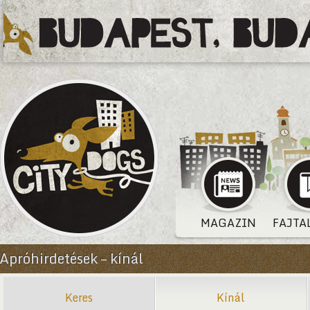
MAGAZIN
FAJTA
Apróhirdetések – kínál
Keres
Kínál