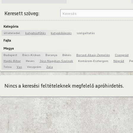
Keresett szöveg:
Kategória
állateledel
kutyaházfűtés
kutyakiképzés
szolgaltatás
Fajta
Megye
Budapest
Bács-Kiskun
Baranya
Békés
Borsod-Abaúj-Zemplén
Csongrád
Hajdú-Bihar
Heves
Jász-Nagykun-Szolnok
Komárom-Esztergom
Nógrád
Pe
Tolna
Vas
Veszprém
Zala
Nincs a keresési feltételeknek megfelelő apróhirdetés.