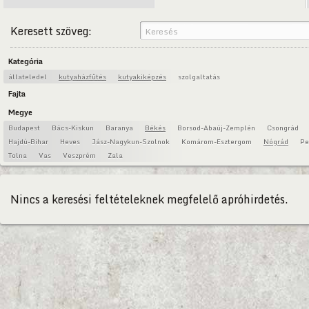
Keresett szöveg:
Kategória
állateledel
kutyaházfűtés
kutyakiképzés
szolgaltatás
Fajta
Megye
Budapest
Bács-Kiskun
Baranya
Békés
Borsod-Abaúj-Zemplén
Csongrád
Hajdú-Bihar
Heves
Jász-Nagykun-Szolnok
Komárom-Esztergom
Nógrád
Pe
Tolna
Vas
Veszprém
Zala
Nincs a keresési feltételeknek megfelelő apróhirdetés.