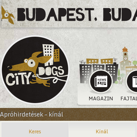
MAGAZIN
FAJTA
Apróhirdetések – kínál
Keres
Kínál