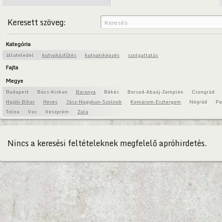
Keresett szöveg:
Kategória
állateledel
kutyaházfűtés
kutyakiképzés
szolgaltatás
Fajta
Megye
Budapest
Bács-Kiskun
Baranya
Békés
Borsod-Abaúj-Zemplén
Csongrád
Hajdú-Bihar
Heves
Jász-Nagykun-Szolnok
Komárom-Esztergom
Nógrád
Pe
Tolna
Vas
Veszprém
Zala
Nincs a keresési feltételeknek megfelelő apróhirdetés.