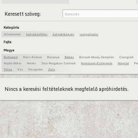
Keresett szöveg:
Kategória
állateledel
kutyaházfűtés
kutyakiképzés
szolgaltatás
Fajta
Megye
Budapest
Bács-Kiskun
Baranya
Békés
Borsod-Abaúj-Zemplén
Csongrád
Hajdú-Bihar
Heves
Jász-Nagykun-Szolnok
Komárom-Esztergom
Nógrád
Pe
Tolna
Vas
Veszprém
Zala
Nincs a keresési feltételeknek megfelelő apróhirdetés.