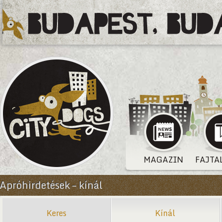
MAGAZIN
FAJTA
Apróhirdetések – kínál
Keres
Kínál