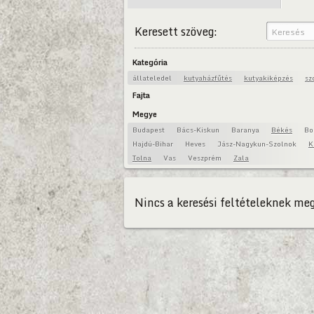
Keresett szöveg:
Kategória
állateledel
kutyaházfűtés
kutyakiképzés
sz
Fajta
Megye
Budapest
Bács-Kiskun
Baranya
Békés
Bo
Hajdú-Bihar
Heves
Jász-Nagykun-Szolnok
K
Tolna
Vas
Veszprém
Zala
Nincs a keresési feltételeknek meg