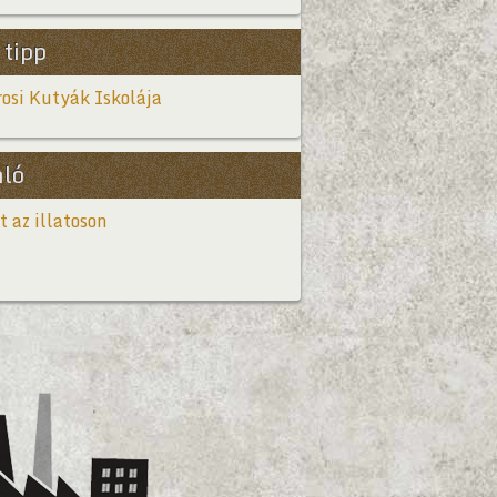
 tipp
osi Kutyák Iskolája
nló
t az illatoson