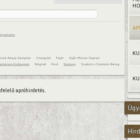
HO
AP
olgaltatás
KU
rsod-Abaúj-Zemplén
Csongrád
Fejér
Győr-Moson-Sopron
omárom-Esztergom
Nógrád
Pest
Somogy
Szabolcs-Szatmár-Bereg
KU
felelő apróhirdetés.
Ügy
Hird