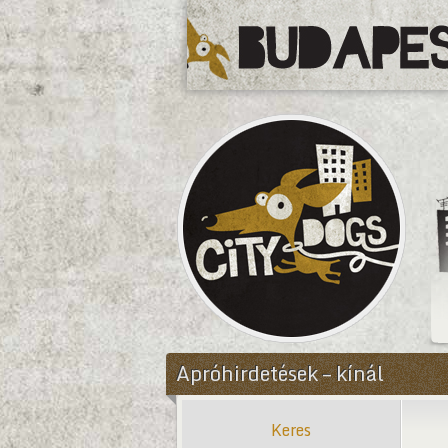
CityDogs
Apróhirdetések – kínál
Keres