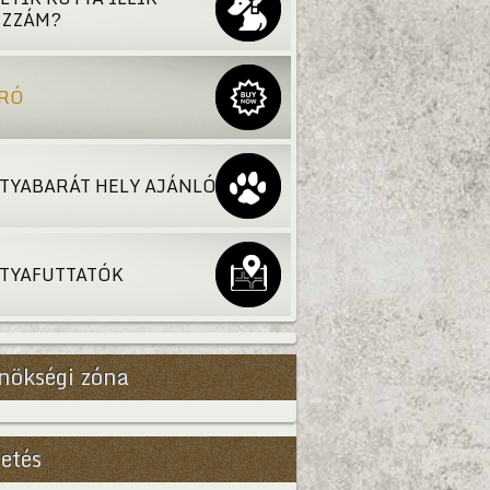
ZZÁM?
RÓ
TYABARÁT HELY AJÁNLÓ
TYAFUTTATÓK
nökségi zóna
etés