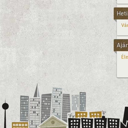
Heti
Vár
Ajá
Éle