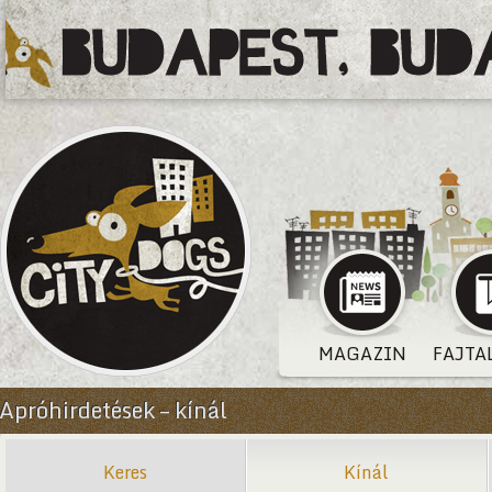
MAGAZIN
FAJTA
Apróhirdetések – kínál
Keres
Kínál