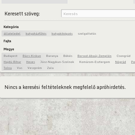
Keresett szöveg:
Kategória
állateledel
kutyaházfűtés
kutyakiképzés
szolgaltatás
Fajta
Megye
Budapest
Bács-Kiskun
Baranya
Békés
Borsod-Abaúj-Zemplén
Csongrád
Hajdú-Bihar
Heves
Jász-Nagykun-Szolnok
Komárom-Esztergom
Nógrád
Pe
Tolna
Vas
Veszprém
Zala
Nincs a keresési feltételeknek megfelelő apróhirdetés.