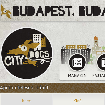
MAGAZIN
FAJTA
Apróhirdetések – kínál
Keres
Kínál