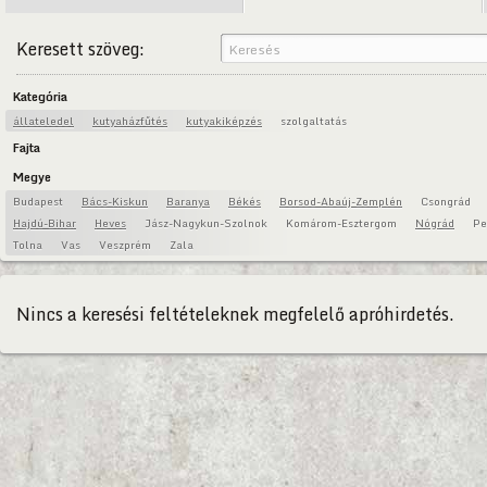
Keresett szöveg:
Kategória
állateledel
kutyaházfűtés
kutyakiképzés
szolgaltatás
Fajta
Megye
Budapest
Bács-Kiskun
Baranya
Békés
Borsod-Abaúj-Zemplén
Csongrád
Hajdú-Bihar
Heves
Jász-Nagykun-Szolnok
Komárom-Esztergom
Nógrád
Pe
Tolna
Vas
Veszprém
Zala
Nincs a keresési feltételeknek megfelelő apróhirdetés.