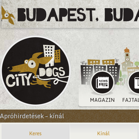
MAGAZIN
FAJTA
Apróhirdetések – kínál
Keres
Kínál