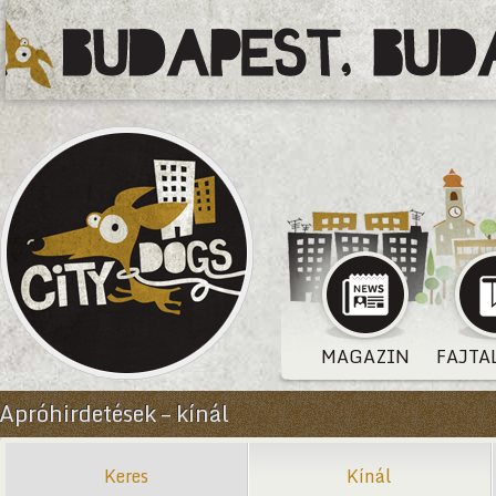
MAGAZIN
FAJTA
Apróhirdetések – kínál
Keres
Kínál