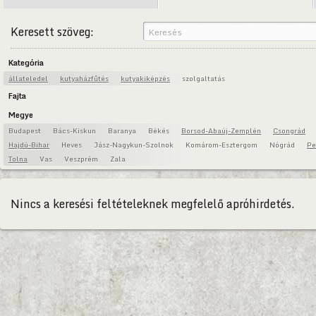
Keresett szöveg:
Kategória
állateledel
kutyaházfűtés
kutyakiképzés
szolgaltatás
Fajta
Megye
Budapest
Bács-Kiskun
Baranya
Békés
Borsod-Abaúj-Zemplén
Csongrád
Hajdú-Bihar
Heves
Jász-Nagykun-Szolnok
Komárom-Esztergom
Nógrád
Pe
Tolna
Vas
Veszprém
Zala
Nincs a keresési feltételeknek megfelelő apróhirdetés.