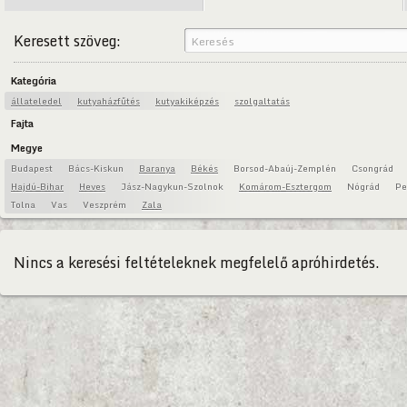
Keresett szöveg:
Kategória
állateledel
kutyaházfűtés
kutyakiképzés
szolgaltatás
Fajta
Megye
Budapest
Bács-Kiskun
Baranya
Békés
Borsod-Abaúj-Zemplén
Csongrád
Hajdú-Bihar
Heves
Jász-Nagykun-Szolnok
Komárom-Esztergom
Nógrád
Pe
Tolna
Vas
Veszprém
Zala
Nincs a keresési feltételeknek megfelelő apróhirdetés.