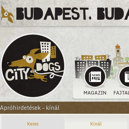
MAGAZIN
FAJTA
Apróhirdetések – kínál
Keres
Kínál